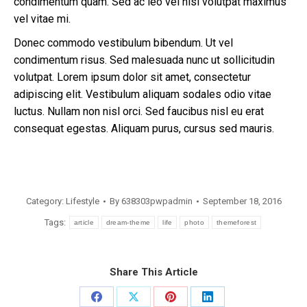
condimentum quam. Sed ac leo vel nisl volutpat maximus
vel vitae mi.
Donec commodo vestibulum bibendum. Ut vel
condimentum risus. Sed malesuada nunc ut sollicitudin
volutpat. Lorem ipsum dolor sit amet, consectetur
adipiscing elit. Vestibulum aliquam sodales odio vitae
luctus. Nullam non nisl orci. Sed faucibus nisl eu erat
consequat egestas. Aliquam purus, cursus sed mauris.
Category:
Lifestyle
By
638303pwpadmin
September 18, 2016
Tags:
article
dream-theme
life
photo
themeforest
Share This Article
Share
Share
Share
Share