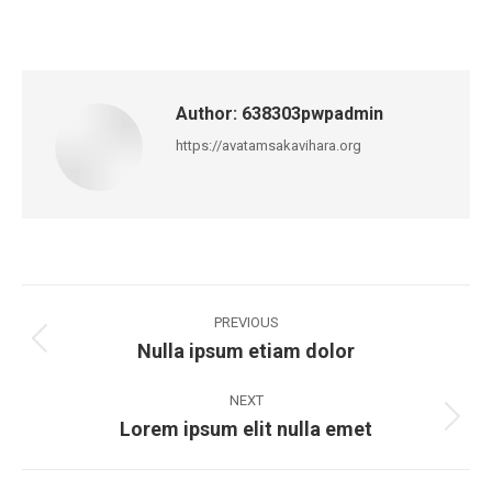
on
on
on
on
Facebook
X
Pinterest
LinkedIn
Author:
638303pwpadmin
https://avatamsakavihara.org
Post
navigation
PREVIOUS
Nulla ipsum etiam dolor
Previous
post:
NEXT
Lorem ipsum elit nulla emet
Next
post: