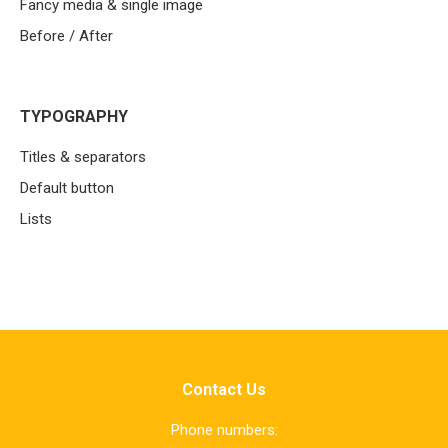
Fancy media & single image
Before / After
TYPOGRAPHY
Titles & separators
Default button
Lists
Contact Us
Phone numbers: