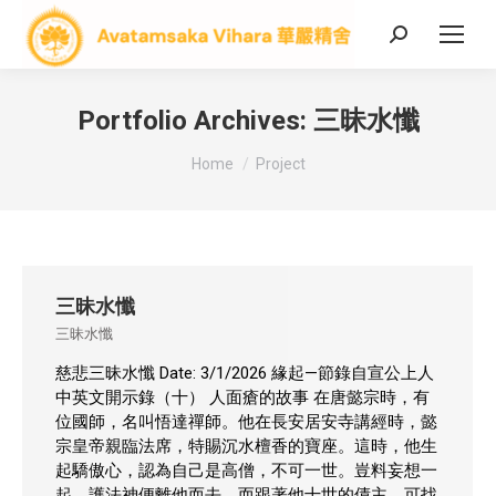
Search:
Portfolio Archives:
三昧水懺
You are here:
Home
Project
三昧水懺
三昧水懺
慈悲三昧水懺 Date: 3/1/2026 緣起—節錄自宣公上人
中英文開示錄（十） 人面瘡的故事 在唐懿宗時，有
位國師，名叫悟達禪師。他在長安居安寺講經時，懿
宗皇帝親臨法席，特賜沉水檀香的寶座。這時，他生
起驕傲心，認為自己是高僧，不可一世。豈料妄想一
起，護法神便離他而去。而跟著他十世的債主，可找