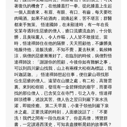
著復仇的機會了，在他膝蓋打一拳。從此膝蓋上生起
一個人面瘡來，有眉、有眼、有口、有齒，每天要吃
肉喝酒。如果不給酒肉，就痛起來，苦不堪言；群醫
都束手無策。 悟達國師，在未顯達時，有一年在長
安某寺遇到生惡瘡的僧人，瘡口流膿流血的，十分骯
髒，且臭味薰人，令人作嘔，人人皆不敢接近。當
時，悟達禪師住在他的隔寮，天天照顧他，不嫌髒臭
地服侍他，送飯洗瘡。不知不覺，夏去秋來，氣候轉
涼，病僧的惡瘡漸漸好了。在臨別的時候，病僧對悟
達禪師說：「謝謝你的照顧，今後你如有難解之事，
可以到四川蒙山找我，山上有兩棵大松樹為標誌，我
叫迦諾迦。」 悟達禪師想起往事，便往蒙山尋找那
位生惡瘡的僧人。遠望在山腰之處，有二松，高聳雲
裏。來到松樹前，發現有一金碧輝煌的廟宇，而要尋
找的那位僧人，已含笑立在寺門，引之入寺。悟達禪
師頂禮畢，述說其苦。僧人告之翌日到巖下泉水洗
濯，即能痊癒。 第二天早晨，小童子領他到巖下泉
水之處。正要洗濯的時刻，人面瘡說話了：「不要
洗！我們之間有一段仇怨未了。你是高僧，博覽群
書，一定讀過西漢史，可知袁盎腰斬晁錯的故事嗎？