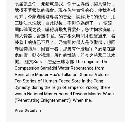
袁盎就是你，晁錯就是我。你十世為僧，認真修行，
我找不著報仇的機會。現在你生傲慢的心，使我有機
可乘，今蒙迦諾迦尊者的慈悲，調解我們的仇怨，用
三昧法水洗我，自此以後，不與你為怨了。」 悟達
國師聽聞之後，嚇得魂飛九霄雲外，急忙掬水洗瘡，
痛入骨髓，昏迷不省。隔了很久時間才甦醒過來，看
膝蓋上的瘡已不見了。乃知那位僧人是位聖僧，想回
寺瞻仰禮拜，回首一看，那裏有什麼廟宇？於是在該
處結廬，朝夕禮誦，所作的懺法，即今之慈悲三昧水
懺。 經文Sutra：慈悲三昧水懺 The origin of The
Compassion Samādhi Water Repentance from
Venerable Master Hua’s Talks on Dharma Volume
Ten Stories of Human-Faced Sore In the Tang
Dynasty, during the reign of Emperor Yizong, there
was a National Master named Dhyana Master Wuda
(“Penetrating Enlightenment”). When the…
View Details