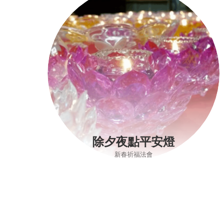
除夕夜點平安燈
新春祈福法會