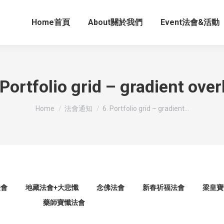
Home首頁
About關於我們
Event法會&活動
 Portfolio grid – gradient over
You are here:
Home
法會通知
6. Portfolio grid – gradient…
法會
地藏法會+大悲懺
念佛法會
新春祈福法會
梁皇寶
藥師寶懺法會