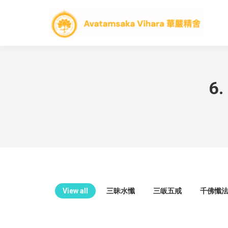
6.
View all
三昧水懺
三皈五戒
千佛懺