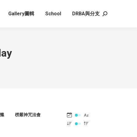
Gallery圖輯
School
DRBA與分支
Search:
lay
懺
楞嚴神咒法會